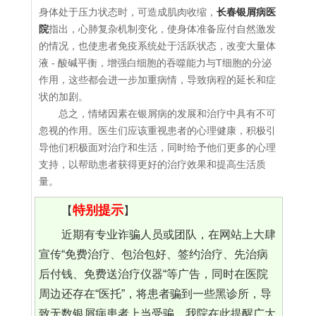
身体处于压力状态时，可造成肌肉收缩，
长春银屑病医
院
指出，心肺复杂机制变化，使身体准备应付自然激发
的情况，也使患者免疫系统处于活跃状态，改变大量体
液 - 酸碱平衡，增强白细胞的吞噬能力与T细胞的分泌
作用，这些都会进一步加重病情，导致病程的延长和症
状的加剧。
总之，情绪因素在银屑病的发展和治疗中具有不可
忽视的作用。医生们应该重视患者的心理健康，积极引
导他们积极面对治疗和生活，同时给予他们更多的心理
支持，以帮助患者获得更好的治疗效果和提高生活质
量。
特别提示
【
】
近期有专业诈骗人员或团队，在网站上大肆
宣传“免费治疗、包治包好、签约治疗、先治病
后付钱、免费送治疗仪器“等广告，同时在医院
周边还存在“医托”，将患者骗到一些黑诊所，导
致无数银屑病患者上当受骗。我院在此提醒广大