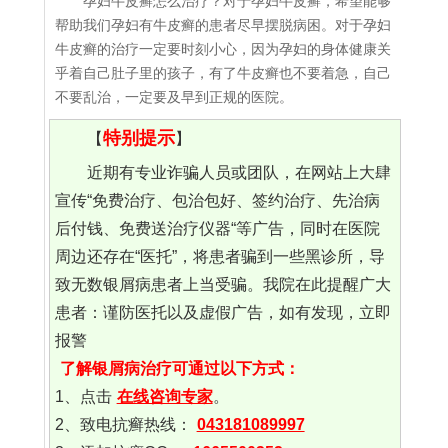
孕妇牛皮癣怎么治疗？对于孕妇牛皮癣，希望能够
帮助我们孕妇有牛皮癣的患者尽早摆脱病困。对于孕妇
牛皮癣的治疗一定要时刻小心，因为孕妇的身体健康关
乎着自己肚子里的孩子，有了牛皮癣也不要着急，自己
不要乱治，一定要及早到正规的医院。
特别提示
【
】
近期有专业诈骗人员或团队，在网站上大肆
宣传“免费治疗、包治包好、签约治疗、先治病
后付钱、免费送治疗仪器“等广告，同时在医院
周边还存在“医托”，将患者骗到一些黑诊所，导
致无数银屑病患者上当受骗。我院在此提醒广大
患者：谨防医托以及虚假广告，如有发现，立即
报警
了解银屑病治疗可通过以下方式：
1、点击
在线咨询专家
。
2、致电抗癣热线：
043181089997