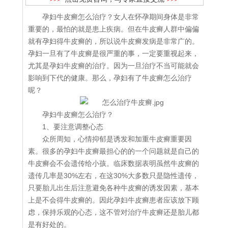
孕妇牛皮癣怎么治疗？女人在怀孕期间身体是非常
重要的，最怕的就是患上疾病。但在牛皮癣人群中偏偏
就有孕妇得牛皮癣的，所以说牛皮癣发病是非常广的。
孕妇一旦有了牛皮癣是很严重的事，一定要重视起来，
尤其是孕妇牛皮癣的治疗。因为一旦治疗不当可能就会
影响到下代的健康。那么，孕妇有了牛皮癣怎么治疗
呢？
孕妇牛皮癣怎么治疗？
1、要注意调整心态
众所周知，心情抑郁是诱发和加重牛皮癣重要因
素。很多的孕妇牛皮癣最担心的的一个问题就是自己的
牛皮癣会不会遗传给小孩。临床数据表明虽然牛皮癣的
遗传几率是30%左右，在这30%大多数只是隐性遗传，
只要胎儿出生后注意避免各种牛皮癣的诱发因素，基本
上是不会得牛皮癣的。因此孕妇牛皮癣患者应该放下顾
虑，保持乐观的心态，这不管对治疗牛皮癣还是胎儿都
是有好处的。