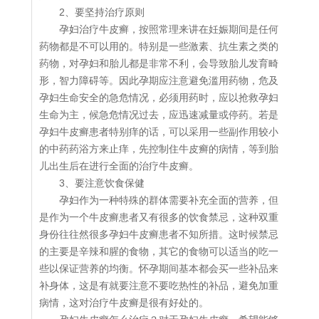
2、要坚持治疗原则
孕妇治疗牛皮癣，按照常理来讲在妊娠期间是任何
药物都是不可以用的。特别是一些激素、抗生素之类的
药物，对孕妇和胎儿都是非常不利，会导致胎儿发育畸
形，智力障碍等。因此孕期应注意避免滥用药物，危及
孕妇生命安全的急危情况，必须用药时，应以抢救孕妇
生命为主，候急危情况过去，应迅速减量或停药。若是
孕妇牛皮癣患者特别痒的话，可以采用一些副作用较小
的中药药浴方来止痒，先控制住牛皮癣的病情，等到胎
儿出生后在进行全面的治疗牛皮癣。
3、要注意饮食保健
孕妇作为一种特殊的群体需要补充全面的营养，但
是作为一个牛皮癣患者又有很多的饮食禁忌，这种双重
身份往往然很多孕妇牛皮癣患者不知所措。这时候禁忌
的主要是辛辣和腥的食物，其它的食物可以适当的吃一
些以保证营养的均衡。怀孕期间基本都会买一些补品来
补身体，这是有就要注意不要吃热性的补品，避免加重
病情，这对治疗牛皮癣是很有好处的。