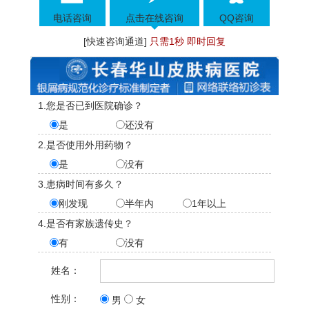
电话咨询
点击在线咨询
QQ咨询
[快速咨询通道]
只需1秒 即时回复
1.您是否已到医院确诊？
是
还没有
2.是否使用外用药物？
是
没有
3.患病时间有多久？
刚发现
半年内
1年以上
4.是否有家族遗传史？
有
没有
姓名：
性别：
男
女