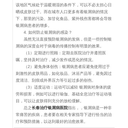
该地区气候处于温暖潮湿的条件下，可以不必太担心日
晒或皮肤过干。而在城市人口更多有着银屑病的情况
下，那里的污染、加甘化食品、紫外线伤害都将会导致
银屑病患者的增多。
4. 如何防止银屑病的感染？
虽然无法直接预防银屑病的发病，但是一些控制银
屑病的深度会对于病毒的传播控制有明显的效果。
（1）定期进行照顾：定期去医院治疗并遵照医
嘱，坚持及时治疗，减少发作或恶化的情况。
（2）避免身体创伤：银屑病患者应避免使用过于
刺激性的皮肤用品，如化妆品、沐浴产品等，避免因过
度清洁、刮痕或外界压力等引起过多的创伤。
（3）适度运动：运动可以减轻 银屑病对身体的疲
劳和损害，例如可以进行瑜伽、基础全息治疗等运动项
目，可以让皮肤得到充分的放松缓解。
总之
长春治疗银屑病医院
指出，，银屑病是一种非
常痛苦的疾病，患者要在相关专家指导下进行恰当的治
疗和预防措施，以达到最好的治愈效果。