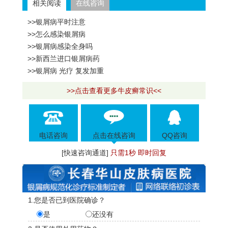
相关阅读
在线咨询
>>银屑病平时注意
>>怎么感染银屑病
>>银屑病感染全身吗
>>新西兰进口银屑病药
>>银屑病 光疗 复发加重
>>点击查看更多牛皮癣常识<<
电话咨询
点击在线咨询
QQ咨询
[快速咨询通道]
只需1秒 即时回复
1.您是否已到医院确诊？
是
还没有